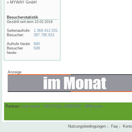
»
MYWAY GmbH
Besucherstatistik
Gezählt seit dem 10.02.2016
Seitenaufrufe:
1.369.412.031
Besucher:
387.795.831
Aufrufe heute:
940
Besucher
508
heute:
Anzeige
Partner:
Link-Joker
-
SEO FULL SERVICE
-
W3Forum
Nutzungsbedingungen
Faq
Kont
|
|