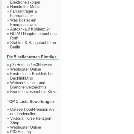
Elektroheizkörper
»
Nanokultur Media
»
Fahrradträger &
Fahrradhalter
»
Was kostet ein
Energieausweis
»
Autoankauf Koblenz 24
»
HU AU Hauptuntersuchung
Roth
»
Statiker & Baugutachter in
Berlin
Die 5 beliebtesten Einträge
»
p3xHosting / w3Networx
»
Webhoster Online
»
Kostenloser Backlink bei
BacklinkDino
»
Webverzeichnis und
Branchenverzeichnis
»
Branchenverzeichnis Kleve
TOP-5 Liste Bewertungen
»
Ostsee Hotel-Pension An
der Lindenallee
»
Viktoria Horse Reitsport
Shop
»
Webhoster Online
»
P3XHosting