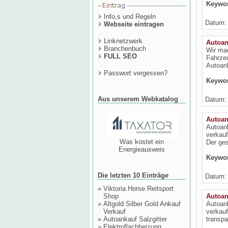
Keywo
Info,s und Regeln
Datum: 
Webseite eintragen
Linknetzwerk
Autoan
Branchenbuch
Wir ma
FULL SEO
Fahrze
Autoank
Passwort vergessen?
Keywo
Aus unserem Webkatalog
Datum: 
Autoan
Autoank
verkauf
Was kostet ein
Der ges
Energieausweis
Keywo
Die letzten 10 Einträge
Datum: 
»
Viktoria Horse Reitsport
Shop
Autoan
»
Altgold Silber Gold Ankauf
Autoank
Verkauf
verkauf
»
Autoankauf Salzgitter
transpa
»
Elektroflachheizung