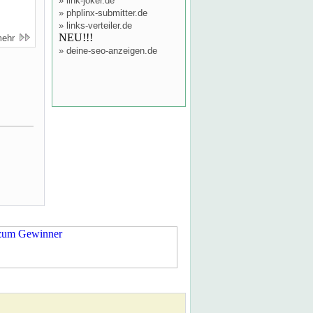
»
link-joker.de
»
phplinx-submitter.de
»
links-verteiler.de
NEU!!!
mehr
»
deine-seo-anzeigen.de