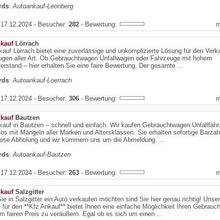
rds
:
Autoankauf-Leonberg
17.12.2024 - Besucher:
282
- Bewertung:
kauf
Lörrach
auf Lörrach bietet eine zuverlässige und unkomplizierte Lösung für den Verk
ugen aller Art. Ob Gebrauchtwagen Unfallwagen oder Fahrzeuge mit hohem
erstand – hier erhalten Sie eine faire Bewertung. Der gesamte ...
rds
:
Autoankauf-Loerrach
17.12.2024 - Besucher:
306
- Bewertung:
kauf
Bautzen
auf in Bautzen – schnell und einfach. Wir kaufen Gebrauchtwagen Unfallfah
os mit Mängeln aller Marken und Altersklassen. Sie erhalten sofortige Barza
lose Abholung und wir kümmern uns um die Abmeldung. ...
rds
:
Autoankauf-Bautzen
17.12.2024 - Besucher:
263
- Bewertung:
kauf
Salzgitter
e in Salzgitter ein Auto verkaufen möchten sind Sie hier genau richtig! Unser
 für den **Kfz Ankauf** bietet Ihnen eine einfache Möglichkeit Ihren Gebrau
m fairen Preis zu veräußern. Egal ob es sich um einen ...