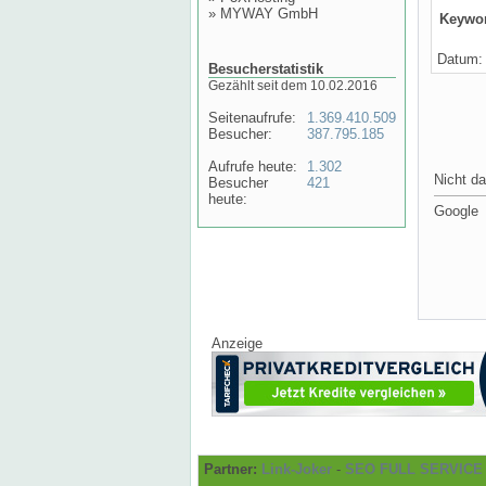
»
MYWAY GmbH
Keywo
Datum: 
Besucherstatistik
Gezählt seit dem 10.02.2016
Seitenaufrufe:
1.369.410.509
Besucher:
387.795.185
Aufrufe heute:
1.302
Nicht da
Besucher
421
heute:
Google
Anzeige
Partner:
Link-Joker
-
SEO FULL SERVICE