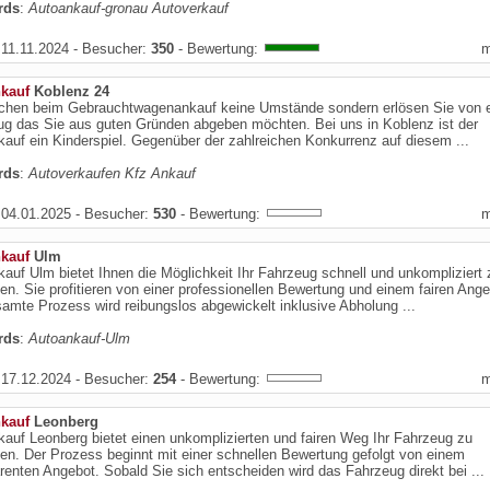
rds
:
Autoankauf-gronau Autoverkauf
11.11.2024 - Besucher:
350
- Bewertung:
kauf
Koblenz 24
chen beim Gebrauchtwagenankauf keine Umstände sondern erlösen Sie von 
ug das Sie aus guten Gründen abgeben möchten. Bei uns in Koblenz ist der
auf ein Kinderspiel. Gegenüber der zahlreichen Konkurrenz auf diesem ...
rds
:
Autoverkaufen Kfz Ankauf
04.01.2025 - Besucher:
530
- Bewertung:
kauf
Ulm
auf Ulm bietet Ihnen die Möglichkeit Ihr Fahrzeug schnell und unkompliziert 
en. Sie profitieren von einer professionellen Bewertung und einem fairen Ange
amte Prozess wird reibungslos abgewickelt inklusive Abholung ...
rds
:
Autoankauf-Ulm
17.12.2024 - Besucher:
254
- Bewertung:
kauf
Leonberg
auf Leonberg bietet einen unkomplizierten und fairen Weg Ihr Fahrzeug zu
en. Der Prozess beginnt mit einer schnellen Bewertung gefolgt von einem
renten Angebot. Sobald Sie sich entscheiden wird das Fahrzeug direkt bei ...