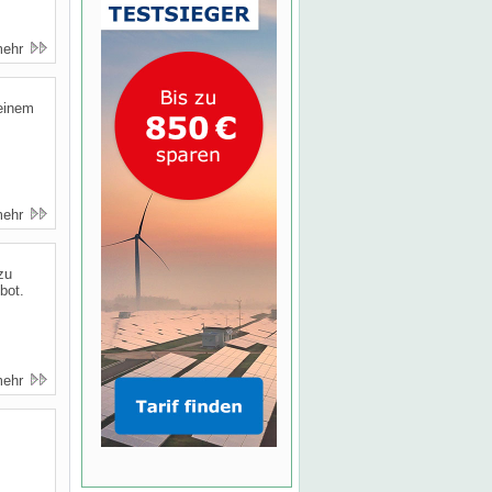
mehr
einem
mehr
zu
bot.
mehr