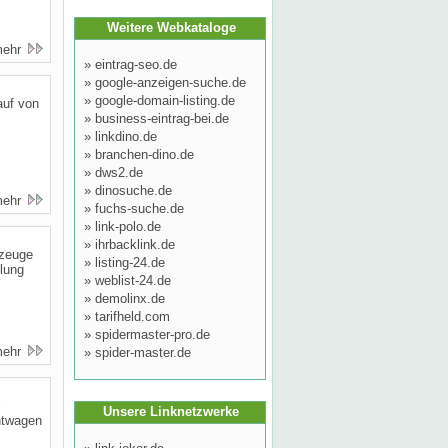
Weitere Webkataloge
mehr
»
eintrag-seo.de
»
google-anzeigen-suche.de
»
google-domain-listing.de
auf von
»
business-eintrag-bei.de
»
linkdino.de
»
branchen-dino.de
»
dws2.de
»
dinosuche.de
mehr
»
fuchs-suche.de
»
link-polo.de
»
ihrbacklink.de
rzeuge
»
listing-24.de
hlung
»
weblist-24.de
»
demolinx.de
»
tarifheld.com
»
spidermaster-pro.de
mehr
»
spider-master.de
Unsere Linknetzwerke
chtwagen