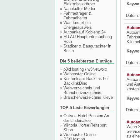
Elektroheizkörper
Keywo
»
Nanokultur Media
»
Fahrradträger &
Datum: 
Fahrradhalter
»
Was kostet ein
Energieausweis
Autoan
»
Autoankauf Koblenz 24
Autoank
»
HU AU Hauptuntersuchung
Fahrze
Roth
Kilomet
»
Statiker & Baugutachter in
Berlin
Keywo
Die 5 beliebtesten Einträge
Datum: 
»
p3xHosting / w3Networx
»
Webhoster Online
Autoan
»
Kostenloser Backlink bei
Autoank
BacklinkDino
und Aut
»
Webverzeichnis und
kosten
Branchenverzeichnis
»
Branchenverzeichnis Kleve
Keywo
TOP-5 Liste Bewertungen
Datum: 
»
Ostsee Hotel-Pension An
der Lindenallee
Autoan
»
Viktoria Horse Reitsport
Wenn Si
Shop
Service
»
Webhoster Online
zu eine
»
P3XHosting