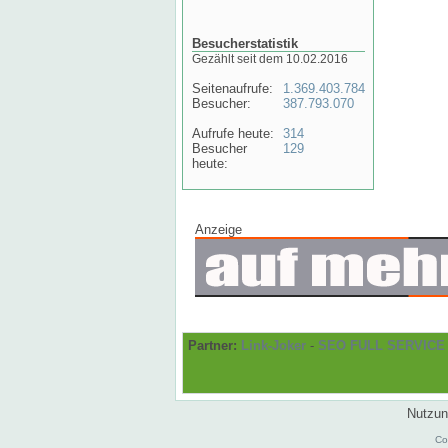
Besucherstatistik
Gezählt seit dem 10.02.2016
Seitenaufrufe:
1.369.403.784
Besucher:
387.793.070
Aufrufe heute:
314
Besucher
129
heute:
Anzeige
Partner:
Link-Joker
-
SEO FULL SERVICE
Nutzun
Co