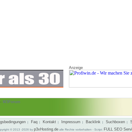
Anzeige
-
W3Forum
gsbedingungen
Faq
Kontakt
Impressum
Backlink
Suchboxen
|
|
|
|
|
|
p3xHosting.de
FULL SEO Serv
pyright © 2013 -2026 by
alle Rechte vorbehalten - Script: