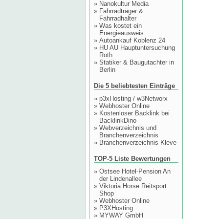
»
Nanokultur Media
»
Fahrradträger &
Fahrradhalter
»
Was kostet ein
Energieausweis
»
Autoankauf Koblenz 24
»
HU AU Hauptuntersuchung
Roth
»
Statiker & Baugutachter in
Berlin
Die 5 beliebtesten Einträge
»
p3xHosting / w3Networx
»
Webhoster Online
»
Kostenloser Backlink bei
BacklinkDino
»
Webverzeichnis und
Branchenverzeichnis
»
Branchenverzeichnis Kleve
TOP-5 Liste Bewertungen
»
Ostsee Hotel-Pension An
der Lindenallee
»
Viktoria Horse Reitsport
Shop
»
Webhoster Online
»
P3XHosting
»
MYWAY GmbH