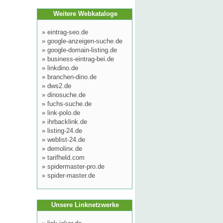
Weitere Webkataloge
»
eintrag-seo.de
»
google-anzeigen-suche.de
»
google-domain-listing.de
»
business-eintrag-bei.de
»
linkdino.de
»
branchen-dino.de
»
dws2.de
»
dinosuche.de
»
fuchs-suche.de
»
link-polo.de
»
ihrbacklink.de
»
listing-24.de
»
weblist-24.de
»
demolinx.de
»
tarifheld.com
»
spidermaster-pro.de
»
spider-master.de
Unsere Linknetzwerke