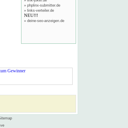
»
link-joker.de
»
phplinx-submitter.de
»
links-verteiler.de
NEU!!!
»
deine-seo-anzeigen.de
Sitemap
ive