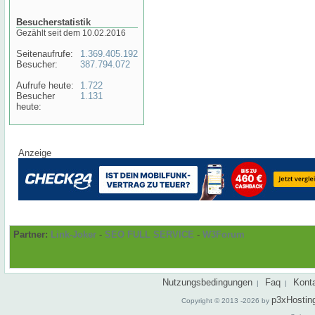
Besucherstatistik
Gezählt seit dem 10.02.2016
Seitenaufrufe:
1.369.405.192
Besucher:
387.794.072
Aufrufe heute:
1.722
Besucher
1.131
heute:
Anzeige
Partner:
Link-Joker
-
SEO FULL SERVICE
-
W3Forum
Nutzungsbedingungen
Faq
Kont
|
|
p3xHostin
Copyright © 2013 -2026 by