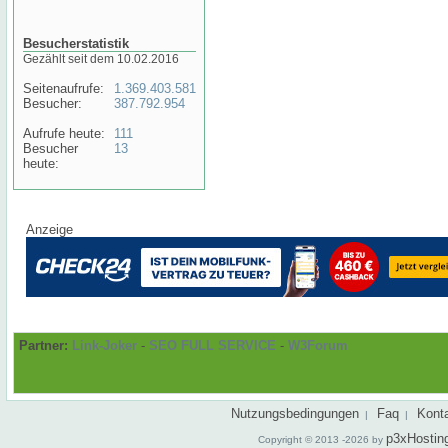
Besucherstatistik
Gezählt seit dem 10.02.2016
Seitenaufrufe:
1.369.403.581
Besucher:
387.792.954
Aufrufe heute:
111
Besucher
13
heute:
Anzeige
Partner:
Link-Joker
-
SEO FULL SERVICE
-
W3Forum
Nutzungsbedingungen
Faq
Kont
|
|
p3xHostin
Copyright © 2013 -2026 by