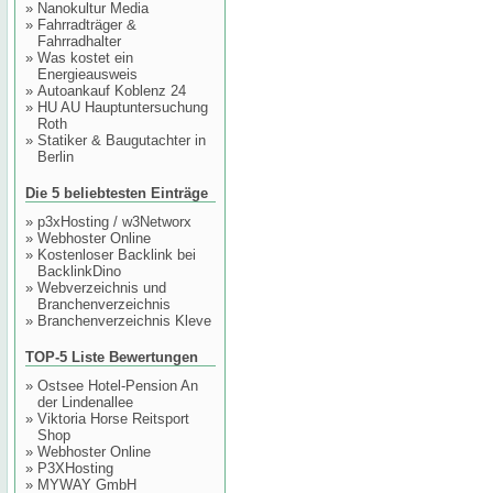
»
Nanokultur Media
»
Fahrradträger &
Fahrradhalter
»
Was kostet ein
Energieausweis
»
Autoankauf Koblenz 24
»
HU AU Hauptuntersuchung
Roth
»
Statiker & Baugutachter in
Berlin
Die 5 beliebtesten Einträge
»
p3xHosting / w3Networx
»
Webhoster Online
»
Kostenloser Backlink bei
BacklinkDino
»
Webverzeichnis und
Branchenverzeichnis
»
Branchenverzeichnis Kleve
TOP-5 Liste Bewertungen
»
Ostsee Hotel-Pension An
der Lindenallee
»
Viktoria Horse Reitsport
Shop
»
Webhoster Online
»
P3XHosting
»
MYWAY GmbH