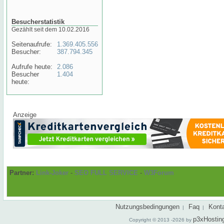
Besucherstatistik
Gezählt seit dem 10.02.2016
Seitenaufrufe:
1.369.405.556
Besucher:
387.794.345
Aufrufe heute:
2.086
Besucher
1.404
heute:
Anzeige
Partner:
Link-Joker
-
SEO FULL SERVICE
-
W3Forum
Nutzungsbedingungen
Faq
Kont
|
|
p3xHostin
Copyright © 2013 -2026 by