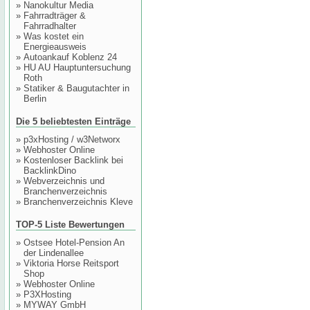
»
Nanokultur Media
»
Fahrradträger &
Fahrradhalter
»
Was kostet ein
Energieausweis
»
Autoankauf Koblenz 24
»
HU AU Hauptuntersuchung
Roth
»
Statiker & Baugutachter in
Berlin
Die 5 beliebtesten Einträge
»
p3xHosting / w3Networx
»
Webhoster Online
»
Kostenloser Backlink bei
BacklinkDino
»
Webverzeichnis und
Branchenverzeichnis
»
Branchenverzeichnis Kleve
TOP-5 Liste Bewertungen
»
Ostsee Hotel-Pension An
der Lindenallee
»
Viktoria Horse Reitsport
Shop
»
Webhoster Online
»
P3XHosting
»
MYWAY GmbH