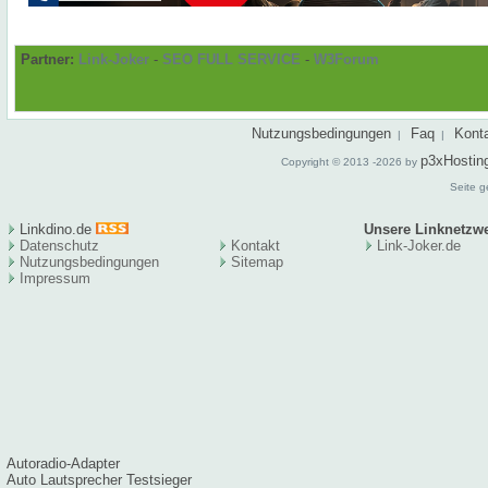
Partner:
Link-Joker
-
SEO FULL SERVICE
-
W3Forum
Nutzungsbedingungen
Faq
Kont
|
|
p3xHostin
Copyright © 2013 -2026 by
Seite g
Linkdino.de
Unsere Linknetzw
Datenschutz
Kontakt
Link-Joker.de
Nutzungsbedingungen
Sitema
p
Impressum
Autoradio-Adapter
Auto Lautsprecher Testsieger