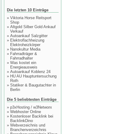
Die letzten 10 Einträge
»
Viktoria Horse Reitsport
Shop
»
Altgold Silber Gold Ankauf
Verkauf
»
Autoankauf Salzgitter
»
Elektroflachheizung
Elektroheizkörper
»
Nanokultur Media
»
Fahrradträger &
Fahrradhalter
»
Was kostet ein
Energieausweis
»
Autoankauf Koblenz 24
»
HU AU Hauptuntersuchung
Roth
»
Statiker & Baugutachter in
Berlin
Die 5 beliebtesten Einträge
»
p3xHosting / w3Networx
»
Webhoster Online
»
Kostenloser Backlink bei
BacklinkDino
»
Webverzeichnis und
Branchenverzeichnis