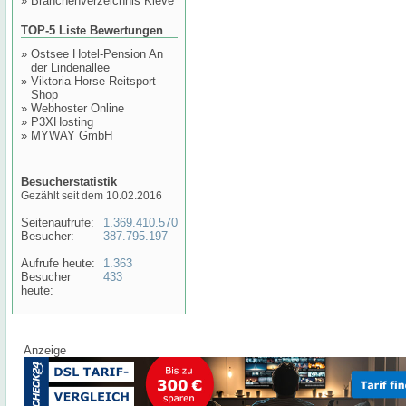
»
Branchenverzeichnis Kleve
TOP-5 Liste Bewertungen
»
Ostsee Hotel-Pension An
der Lindenallee
»
Viktoria Horse Reitsport
Shop
»
Webhoster Online
»
P3XHosting
»
MYWAY GmbH
Besucherstatistik
Gezählt seit dem 10.02.2016
Seitenaufrufe:
1.369.410.570
Besucher:
387.795.197
Aufrufe heute:
1.363
Besucher
433
heute:
Anzeige