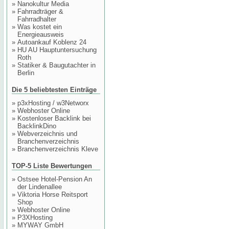
»
Nanokultur Media
»
Fahrradträger &
Fahrradhalter
»
Was kostet ein
Energieausweis
»
Autoankauf Koblenz 24
»
HU AU Hauptuntersuchung
Roth
»
Statiker & Baugutachter in
Berlin
Die 5 beliebtesten Einträge
»
p3xHosting / w3Networx
»
Webhoster Online
»
Kostenloser Backlink bei
BacklinkDino
»
Webverzeichnis und
Branchenverzeichnis
»
Branchenverzeichnis Kleve
TOP-5 Liste Bewertungen
»
Ostsee Hotel-Pension An
der Lindenallee
»
Viktoria Horse Reitsport
Shop
»
Webhoster Online
»
P3XHosting
»
MYWAY GmbH