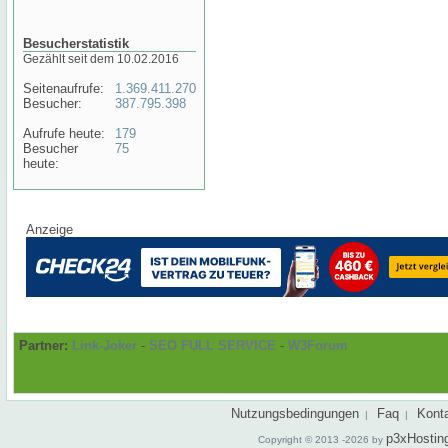
Besucherstatistik
Gezählt seit dem 10.02.2016
Seitenaufrufe:
1.369.411.270
Besucher:
387.795.398
Aufrufe heute:
179
Besucher
75
heute:
Anzeige
Partner:
Link-Joker
-
SEO FULL SERVICE
-
W3Forum
Nutzungsbedingungen
Faq
Kont
|
|
p3xHostin
Copyright © 2013 -2026 by