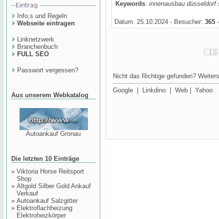
Keywords
:
innenausbau düsseldorf 
Info,s und Regeln
Datum: 25.10.2024 - Besucher:
365
-
Webseite eintragen
Linknetzwerk
Branchenbuch
FULL SEO
Passwort vergessen?
Nicht das Richtige gefunden? Weiters
Google
|
Linkdino
|
Web
|
Yahoo
Aus unserem Webkatalog
Autoankauf Gronau
Die letzten 10 Einträge
»
Viktoria Horse Reitsport
Shop
»
Altgold Silber Gold Ankauf
Verkauf
»
Autoankauf Salzgitter
»
Elektroflachheizung
Elektroheizkörper