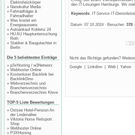
Elektroheizkörper
den IT-Lösungen Hamburgs. Wir stehe
»
Nanokultur Media
»
Fahrradträger &
Keywords
:
IT-Service IT-Dienstleist
Fahrradhalter
»
Was kostet ein
Datum: 07.10.2024 - Besucher:
378
-
Energieausweis
»
Autoankauf Koblenz 24
»
HU AU Hauptuntersuchung
Roth
»
Statiker & Baugutachter in
Berlin
Die 5 beliebtesten Einträge
Nicht das Richtige gefunden? Weiters
»
p3xHosting / w3Networx
Google
|
Linkdino
|
Web
|
Yahoo
»
Webhoster Online
»
Kostenloser Backlink bei
BacklinkDino
»
Webverzeichnis und
Branchenverzeichnis
»
Branchenverzeichnis Kleve
TOP-5 Liste Bewertungen
»
Ostsee Hotel-Pension An
der Lindenallee
»
Viktoria Horse Reitsport
Shop
»
Webhoster Online
»
P3XHosting