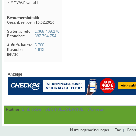
»
MYWAY GmbH
Besucherstatistik
Gezählt seit dem 10.02.2016
Seitenaufrufe:
1.369.409.170
Besucher:
387.794.754
Aufrufe heute:
5.700
Besucher
1.813
heute:
Anzeige
Partner:
Link-Joker
-
SEO FULL SERVICE
-
W3Forum
Nutzungsbedingungen
Faq
Kont
|
|