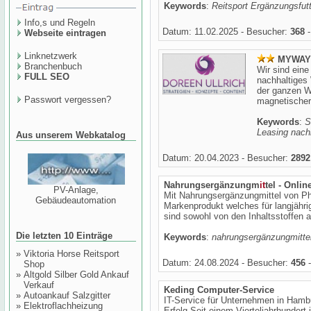
Keywords
:
Reitsport Ergänzungsfut
Info,s und Regeln
Datum: 11.02.2025 - Besucher:
368
-
Webseite eintragen
Linknetzwerk
MYWAY
Branchenbuch
Wir sind eine
FULL SEO
nachhaltiges
der ganzen We
Passwort vergessen?
magnetischer
Keywords
:
S
Leasing nach
Aus unserem Webkatalog
Datum: 20.04.2023 - Besucher:
2892
Nahrungsergänzungm
it
tel - Onli
PV-Anlage,
Mit Nahrungsergänzungmittel von Ph
Gebäudeautomation
Markenprodukt welches für langjähri
sind sowohl von den Inhaltsstoffen a
Die letzten 10 Einträge
Keywords
:
nahrungsergänzungmitte
»
Viktoria Horse Reitsport
Datum: 24.08.2024 - Besucher:
456
-
Shop
»
Altgold Silber Gold Ankauf
Verkauf
Keding Computer-Service
»
Autoankauf Salzgitter
IT-Service für Unternehmen in Hamb
»
Elektroflachheizung
Erfolg Seit einem Vierteljahrhundert 