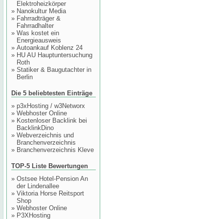
Elektroheizkörper
»
Nanokultur Media
»
Fahrradträger &
Fahrradhalter
»
Was kostet ein
Energieausweis
»
Autoankauf Koblenz 24
»
HU AU Hauptuntersuchung
Roth
»
Statiker & Baugutachter in
Berlin
Die 5 beliebtesten Einträge
»
p3xHosting / w3Networx
»
Webhoster Online
»
Kostenloser Backlink bei
BacklinkDino
»
Webverzeichnis und
Branchenverzeichnis
»
Branchenverzeichnis Kleve
TOP-5 Liste Bewertungen
»
Ostsee Hotel-Pension An
der Lindenallee
»
Viktoria Horse Reitsport
Shop
»
Webhoster Online
»
P3XHosting