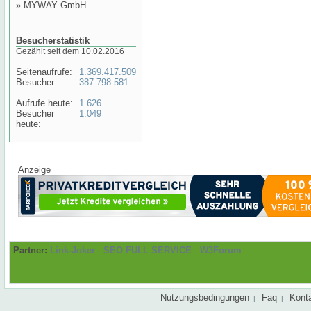
»
MYWAY GmbH
Besucherstatistik
Gezählt seit dem 10.02.2016
Seitenaufrufe:
1.369.417.509
Besucher:
387.798.581
Aufrufe heute:
1.626
Besucher
1.049
heute:
Anzeige
Partner:
Link-Joker
-
SEO FULL SERVICE
-
W3Forum
Nutzungsbedingungen
Faq
Kont
|
|