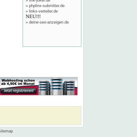
»
link-joker.de
»
phplinx-submitter.de
»
links-verteiler.de
NEU!!!
»
deine-seo-anzeigen.de
Sitemap