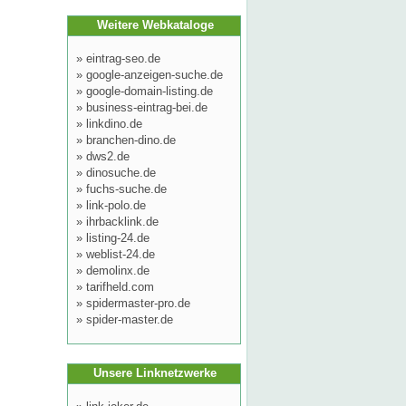
Weitere Webkataloge
»
eintrag-seo.de
»
google-anzeigen-suche.de
»
google-domain-listing.de
»
business-eintrag-bei.de
»
linkdino.de
»
branchen-dino.de
»
dws2.de
»
dinosuche.de
»
fuchs-suche.de
»
link-polo.de
»
ihrbacklink.de
»
listing-24.de
»
weblist-24.de
»
demolinx.de
»
tarifheld.com
»
spidermaster-pro.de
»
spider-master.de
Unsere Linknetzwerke