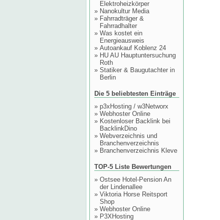
Elektroheizkörper
»
Nanokultur Media
»
Fahrradträger &
Fahrradhalter
»
Was kostet ein
Energieausweis
»
Autoankauf Koblenz 24
»
HU AU Hauptuntersuchung
Roth
»
Statiker & Baugutachter in
Berlin
Die 5 beliebtesten Einträge
»
p3xHosting / w3Networx
»
Webhoster Online
»
Kostenloser Backlink bei
BacklinkDino
»
Webverzeichnis und
Branchenverzeichnis
»
Branchenverzeichnis Kleve
TOP-5 Liste Bewertungen
»
Ostsee Hotel-Pension An
der Lindenallee
»
Viktoria Horse Reitsport
Shop
»
Webhoster Online
»
P3XHosting