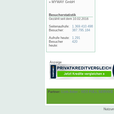
»
MYWAY GmbH
Besucherstatistik
Gezählt seit dem 10.02.2016
Seitenaufrufe:
1.369.410.498
Besucher:
387.795.184
Aufrufe heute:
1.291
Besucher
420
heute:
Anzeige
Partner:
Link-Joker
-
SEO FULL SERVICE
Nutzun