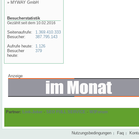
»
MYWAY GmbH
Besucherstatistik
Gezählt seit dem 10.02.2016
Seitenaufrufe:
1.369.410.333
Besucher:
387.795.143
Aufrufe heute:
1.126
Besucher
379
heute:
Anzeige
Partner:
Link-Joker
-
SEO FULL SERVICE
-
W3Forum
Nutzungsbedingungen
Faq
Kont
|
|