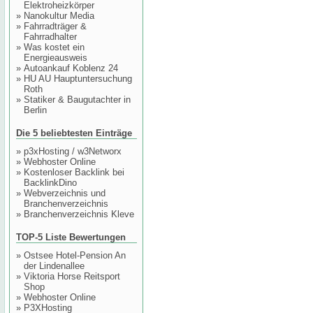
Elektroheizkörper
»
Nanokultur Media
»
Fahrradträger &
Fahrradhalter
»
Was kostet ein
Energieausweis
»
Autoankauf Koblenz 24
»
HU AU Hauptuntersuchung
Roth
»
Statiker & Baugutachter in
Berlin
Die 5 beliebtesten Einträge
»
p3xHosting / w3Networx
»
Webhoster Online
»
Kostenloser Backlink bei
BacklinkDino
»
Webverzeichnis und
Branchenverzeichnis
»
Branchenverzeichnis Kleve
TOP-5 Liste Bewertungen
»
Ostsee Hotel-Pension An
der Lindenallee
»
Viktoria Horse Reitsport
Shop
»
Webhoster Online
»
P3XHosting