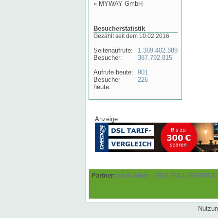
»
MYWAY GmbH
Besucherstatistik
Gezählt seit dem 10.02.2016
Seitenaufrufe:
1.369.402.889
Besucher:
387.792.815
Aufrufe heute:
901
Besucher
226
heute:
Anzeige
Partner:
Link-Joker
-
SEO FULL SERVICE
Nutzun