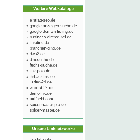
Weitere Webkataloge
»
eintrag-seo.de
»
google-anzeigen-suche.de
»
google-domain-listing.de
»
business-eintrag-bei.de
»
linkdino.de
»
branchen-dino.de
»
dws2.de
»
dinosuche.de
»
fuchs-suche.de
»
link-polo.de
»
ihrbacklink.de
»
listing-24.de
»
weblist-24.de
»
demolinx.de
»
tarifheld.com
»
spidermaster-pro.de
»
spider-master.de
Unsere Linknetzwerke