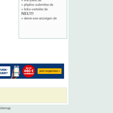
»
link-joker.de
»
phplinx-submitter.de
»
links-verteiler.de
NEU!!!
»
deine-seo-anzeigen.de
Sitemap