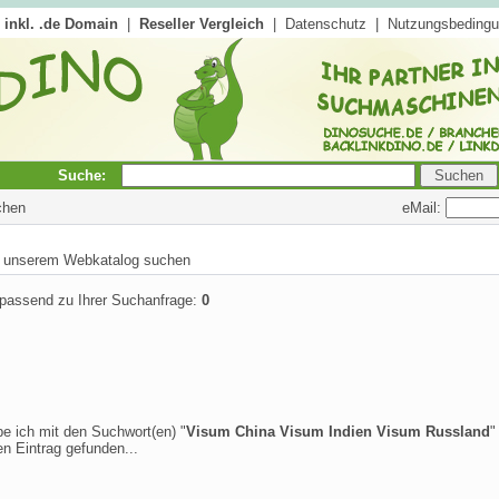
inkl. .de Domain
|
Reseller Vergleich
|
Datenschutz
|
Nutzungsbeding
Suche:
eMail:
chen
in unserem Webkatalog suchen
 passend zu Ihrer Suchanfrage:
0
be ich mit den Suchwort(en) "
Visum China Visum Indien Visum Russland
"
n Eintrag gefunden...