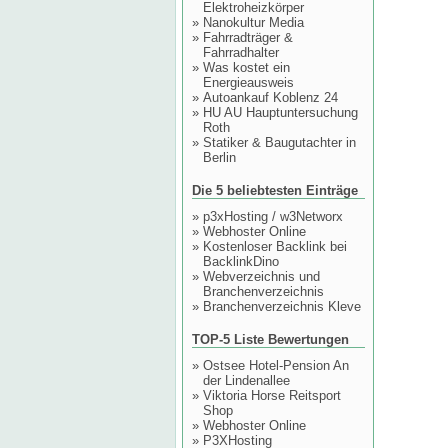
Elektroheizkörper
»
Nanokultur Media
»
Fahrradträger &
Fahrradhalter
»
Was kostet ein
Energieausweis
»
Autoankauf Koblenz 24
»
HU AU Hauptuntersuchung
Roth
»
Statiker & Baugutachter in
Berlin
Die 5 beliebtesten Einträge
»
p3xHosting / w3Networx
»
Webhoster Online
»
Kostenloser Backlink bei
BacklinkDino
»
Webverzeichnis und
Branchenverzeichnis
»
Branchenverzeichnis Kleve
TOP-5 Liste Bewertungen
»
Ostsee Hotel-Pension An
der Lindenallee
»
Viktoria Horse Reitsport
Shop
»
Webhoster Online
»
P3XHosting