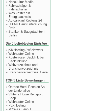
»
Nanokultur Media
»
Fahrradträger &
Fahrradhalter
»
Was kostet ein
Energieausweis
»
Autoankauf Koblenz 24
»
HU AU Hauptuntersuchung
Roth
»
Statiker & Baugutachter in
Berlin
Die 5 beliebtesten Einträge
»
p3xHosting / w3Networx
»
Webhoster Online
»
Kostenloser Backlink bei
BacklinkDino
»
Webverzeichnis und
Branchenverzeichnis
»
Branchenverzeichnis Kleve
TOP-5 Liste Bewertungen
»
Ostsee Hotel-Pension An
der Lindenallee
»
Viktoria Horse Reitsport
Shop
»
Webhoster Online
»
P3XHosting
»
MYWAY GmbH