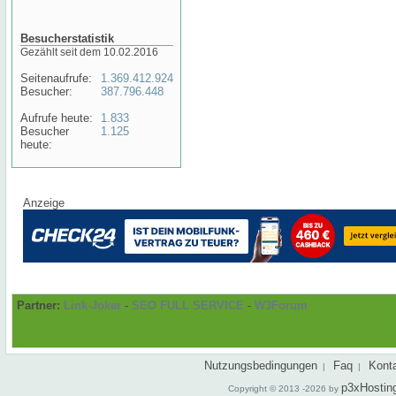
Besucherstatistik
Gezählt seit dem 10.02.2016
Seitenaufrufe:
1.369.412.924
Besucher:
387.796.448
Aufrufe heute:
1.833
Besucher
1.125
heute:
Anzeige
Partner:
Link-Joker
-
SEO FULL SERVICE
-
W3Forum
Nutzungsbedingungen
Faq
Kont
|
|
p3xHostin
Copyright © 2013 -2026 by