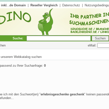
inkl. .de Domain
|
Reseller Vergleich
|
Datenschutz
|
Nutzungsbeding
Suche:
eMail:
chen
in unserem Webkatalog suchen
 passend zu Ihrer Suchanfrage:
0
be ich mit den Suchwort(en) "
erlebnisgeschenke geschenk
" keinen passend
efunden...