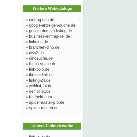
Weitere Webkataloge
»
eintrag-seo.de
»
google-anzeigen-suche.de
»
google-domain-listing.de
»
business-eintrag-bei.de
»
linkdino.de
»
branchen-dino.de
»
dws2.de
»
dinosuche.de
»
fuchs-suche.de
»
link-polo.de
»
ihrbacklink.de
»
listing-24.de
»
weblist-24.de
»
demolinx.de
»
tarifheld.com
»
spidermaster-pro.de
»
spider-master.de
Unsere Linknetzwerke