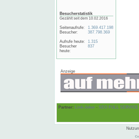
Besucherstatistik
Gezählt seit dem 10.02.2016
Seitenaufrufe:
1.369.417.198
Besucher:
387.798.369
Aufrufe heute:
1.315
Besucher
837
heute:
Anzeige
Partner:
Link-Joker
-
SEO FULL SERVICE
Nutzun
Co