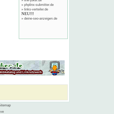
»
link-joker.de
»
phplinx-submitter.de
»
links-verteiler.de
NEU!!!
»
deine-seo-anzeigen.de
Sitemap
ive