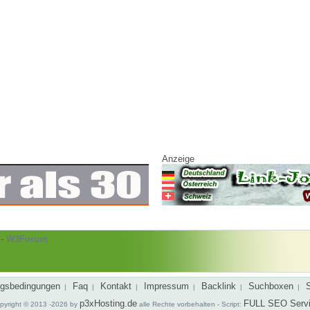
Anzeige
-
W3Forum
gsbedingungen
Faq
Kontakt
Impressum
Backlink
Suchboxen
|
|
|
|
|
|
p3xHosting.de
FULL SEO Serv
pyright © 2013 -2026 by
alle Rechte vorbehalten - Script: