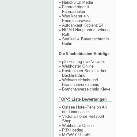
»
Nanokultur Media
»
Fahrradträger &
Fahrradhalter
»
Was kostet ein
Energieausweis
»
Autoankauf Koblenz 24
»
HU AU Hauptuntersuchung
Roth
»
Statiker & Baugutachter in
Berlin
Die 5 beliebtesten Einträge
»
p3xHosting / w3Networx
»
Webhoster Online
»
Kostenloser Backlink bei
BacklinkDino
»
Webverzeichnis und
Branchenverzeichnis
»
Branchenverzeichnis Kleve
TOP-5 Liste Bewertungen
»
Ostsee Hotel-Pension An
der Lindenallee
»
Viktoria Horse Reitsport
Shop
»
Webhoster Online
»
P3XHosting
»
MYWAY GmbH