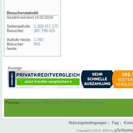
Besucherstatistik
Gezählt seit dem 10.02.2016
Seitenaufrufe:
1.369.417.275
Besucher:
387.798.415
Aufrufe heute:
1.392
Besucher
883
heute:
Anzeige
Partner:
Link-Joker
-
SEO FULL SERVICE
-
W3Forum
Nutzungsbedingungen
Faq
Kont
|
|
p3xHostin
Copyright © 2013 -2026 by