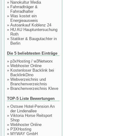
»
Nanokultur Media
»
Fahrradträger &
Fahrradhalter
»
Was kostet ein
Energieausweis
»
Autoankauf Koblenz 24
»
HU AU Hauptuntersuchung
Roth
»
Statiker & Baugutachter in
Berlin
Die 5 beliebtesten Einträge
»
p3xHosting / w3Networx
»
Webhoster Online
»
Kostenloser Backlink bei
BacklinkDino
»
Webverzeichnis und
Branchenverzeichnis
»
Branchenverzeichnis Kleve
TOP-5 Liste Bewertungen
»
Ostsee Hotel-Pension An
der Lindenallee
»
Viktoria Horse Reitsport
Shop
»
Webhoster Online
»
P3XHosting
»
MYWAY GmbH