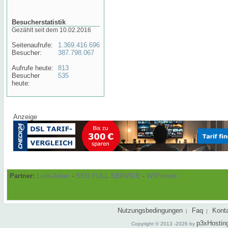
Besucherstatistik
Gezählt seit dem 10.02.2016
Seitenaufrufe:
1.369.416.696
Besucher:
387.798.067
Aufrufe heute:
813
Besucher
535
heute:
Anzeige
Partner:
Link-Joker
-
SEO FULL SERVICE
-
W3Forum
Nutzungsbedingungen
Faq
Kont
|
|
p3xHostin
Copyright © 2013 -2026 by