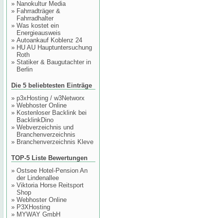
»
Nanokultur Media
»
Fahrradträger &
Fahrradhalter
»
Was kostet ein
Energieausweis
»
Autoankauf Koblenz 24
»
HU AU Hauptuntersuchung
Roth
»
Statiker & Baugutachter in
Berlin
Die 5 beliebtesten Einträge
»
p3xHosting / w3Networx
»
Webhoster Online
»
Kostenloser Backlink bei
BacklinkDino
»
Webverzeichnis und
Branchenverzeichnis
»
Branchenverzeichnis Kleve
TOP-5 Liste Bewertungen
»
Ostsee Hotel-Pension An
der Lindenallee
»
Viktoria Horse Reitsport
Shop
»
Webhoster Online
»
P3XHosting
»
MYWAY GmbH