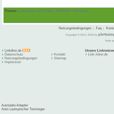
Partner:
Link-Joker
-
SEO FULL SERVICE
-
W3Forum
Nutzungsbedingungen
Faq
Kont
|
|
p3xHostin
Copyright © 2013 -2026 by
Seite g
Linkdino.de
Unsere Linknetzw
Datenschutz
Kontakt
Link-Joker.de
Nutzungsbedingungen
Sitema
p
Impressum
Autoradio-Adapter
Auto Lautsprecher Testsieger