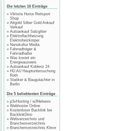
Die letzten 10 Einträge
»
Viktoria Horse Reitsport
Shop
»
Altgold Silber Gold Ankauf
Verkauf
»
Autoankauf Salzgitter
»
Elektroflachheizung
Elektroheizkörper
»
Nanokultur Media
»
Fahrradträger &
Fahrradhalter
»
Was kostet ein
Energieausweis
»
Autoankauf Koblenz 24
»
HU AU Hauptuntersuchung
Roth
»
Statiker & Baugutachter in
Berlin
Die 5 beliebtesten Einträge
»
p3xHosting / w3Networx
»
Webhoster Online
»
Kostenloser Backlink bei
BacklinkDino
»
Webverzeichnis und
Branchenverzeichnis
»
Branchenverzeichnis Kleve