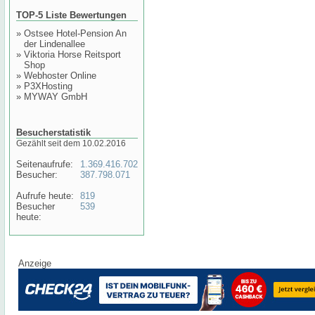
TOP-5 Liste Bewertungen
»
Ostsee Hotel-Pension An
der Lindenallee
»
Viktoria Horse Reitsport
Shop
»
Webhoster Online
»
P3XHosting
»
MYWAY GmbH
Besucherstatistik
Gezählt seit dem 10.02.2016
Seitenaufrufe:
1.369.416.702
Besucher:
387.798.071
Aufrufe heute:
819
Besucher
539
heute:
Anzeige