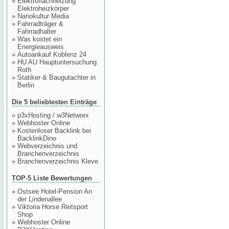
»
Elektroflachheizung
Elektroheizkörper
»
Nanokultur Media
»
Fahrradträger &
Fahrradhalter
»
Was kostet ein
Energieausweis
»
Autoankauf Koblenz 24
»
HU AU Hauptuntersuchung
Roth
»
Statiker & Baugutachter in
Berlin
Die 5 beliebtesten Einträge
»
p3xHosting / w3Networx
»
Webhoster Online
»
Kostenloser Backlink bei
BacklinkDino
»
Webverzeichnis und
Branchenverzeichnis
»
Branchenverzeichnis Kleve
TOP-5 Liste Bewertungen
»
Ostsee Hotel-Pension An
der Lindenallee
»
Viktoria Horse Reitsport
Shop
»
Webhoster Online