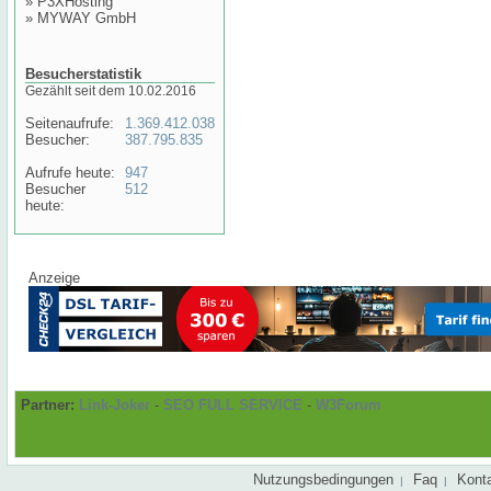
»
P3XHosting
»
MYWAY GmbH
Besucherstatistik
Gezählt seit dem 10.02.2016
Seitenaufrufe:
1.369.412.038
Besucher:
387.795.835
Aufrufe heute:
947
Besucher
512
heute:
Anzeige
Partner:
Link-Joker
-
SEO FULL SERVICE
-
W3Forum
Nutzungsbedingungen
Faq
Kont
|
|