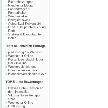
Elektroheizkörper
»
Nanokultur Media
»
Fahrradträger &
Fahrradhalter
»
Was kostet ein
Energieausweis
»
Autoankauf Koblenz 24
»
HU AU Hauptuntersuchung
Roth
»
Statiker & Baugutachter in
Berlin
Die 5 beliebtesten Einträge
»
p3xHosting / w3Networx
»
Webhoster Online
»
Kostenloser Backlink bei
BacklinkDino
»
Webverzeichnis und
Branchenverzeichnis
»
Branchenverzeichnis Kleve
TOP-5 Liste Bewertungen
»
Ostsee Hotel-Pension An
der Lindenallee
»
Viktoria Horse Reitsport
Shop
»
Webhoster Online
»
P3XHosting