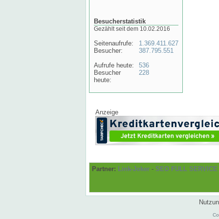
Besucherstatistik
Gezählt seit dem 10.02.2016
Seitenaufrufe:
1.369.411.627
Besucher:
387.795.551
Aufrufe heute:
536
Besucher
228
heute:
Anzeige
Partner:
Link-Joker
-
SEO FULL SERVICE
Nutzun
Co