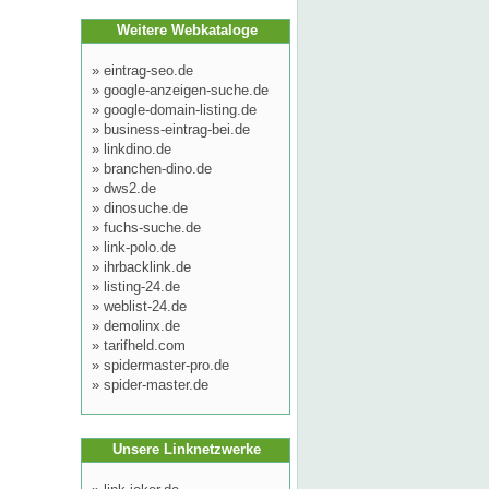
Weitere Webkataloge
»
eintrag-seo.de
»
google-anzeigen-suche.de
»
google-domain-listing.de
»
business-eintrag-bei.de
»
linkdino.de
»
branchen-dino.de
»
dws2.de
»
dinosuche.de
»
fuchs-suche.de
»
link-polo.de
»
ihrbacklink.de
»
listing-24.de
»
weblist-24.de
»
demolinx.de
»
tarifheld.com
»
spidermaster-pro.de
»
spider-master.de
Unsere Linknetzwerke