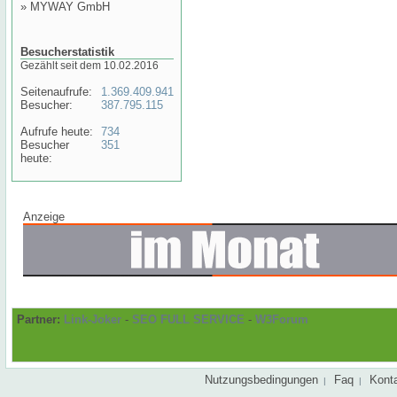
»
MYWAY GmbH
Besucherstatistik
Gezählt seit dem 10.02.2016
Seitenaufrufe:
1.369.409.941
Besucher:
387.795.115
Aufrufe heute:
734
Besucher
351
heute:
Anzeige
Partner:
Link-Joker
-
SEO FULL SERVICE
-
W3Forum
Nutzungsbedingungen
Faq
Kont
|
|