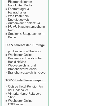
Elektroheizkörper
»
Nanokultur Media
»
Fahrradträger &
Fahrradhalter
»
Was kostet ein
Energieausweis
»
Autoankauf Koblenz 24
»
HU AU Hauptuntersuchung
Roth
»
Statiker & Baugutachter in
Berlin
Die 5 beliebtesten Einträge
»
p3xHosting / w3Networx
»
Webhoster Online
»
Kostenloser Backlink bei
BacklinkDino
»
Webverzeichnis und
Branchenverzeichnis
»
Branchenverzeichnis Kleve
TOP-5 Liste Bewertungen
»
Ostsee Hotel-Pension An
der Lindenallee
»
Viktoria Horse Reitsport
Shop
»
Webhoster Online
»
P3XHosting