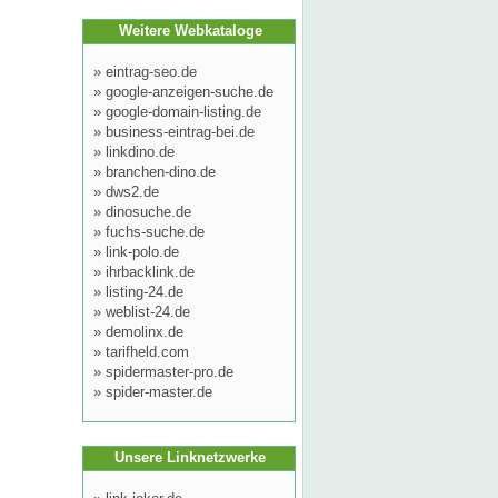
Weitere Webkataloge
»
eintrag-seo.de
»
google-anzeigen-suche.de
»
google-domain-listing.de
»
business-eintrag-bei.de
»
linkdino.de
»
branchen-dino.de
»
dws2.de
»
dinosuche.de
»
fuchs-suche.de
»
link-polo.de
»
ihrbacklink.de
»
listing-24.de
»
weblist-24.de
»
demolinx.de
»
tarifheld.com
»
spidermaster-pro.de
»
spider-master.de
Unsere Linknetzwerke