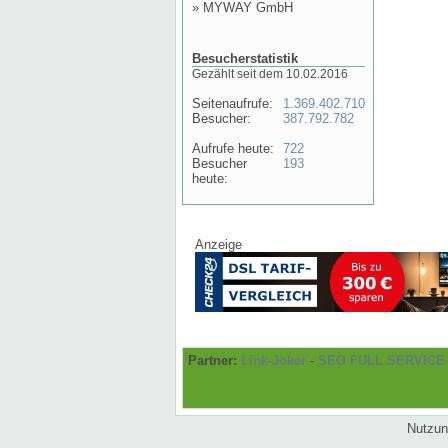
»
MYWAY GmbH
Besucherstatistik
Gezählt seit dem 10.02.2016
Seitenaufrufe:
1.369.402.710
Besucher:
387.792.782
Aufrufe heute:
722
Besucher
193
heute:
Anzeige
Partner:
Link-Joker
-
SEO FULL SERVICE
Nutzun