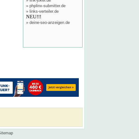
»
link-joker.de
»
phplinx-submitter.de
»
links-verteiler.de
NEU!!!
»
deine-seo-anzeigen.de
Sitemap