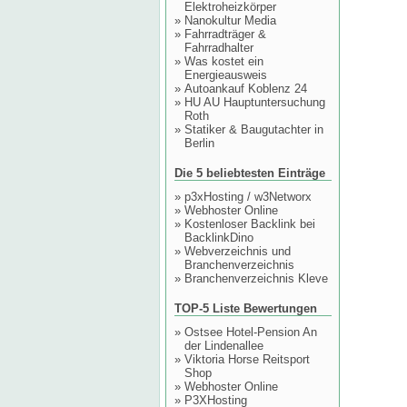
Elektroheizkörper
»
Nanokultur Media
»
Fahrradträger &
Fahrradhalter
»
Was kostet ein
Energieausweis
»
Autoankauf Koblenz 24
»
HU AU Hauptuntersuchung
Roth
»
Statiker & Baugutachter in
Berlin
Die 5 beliebtesten Einträge
»
p3xHosting / w3Networx
»
Webhoster Online
»
Kostenloser Backlink bei
BacklinkDino
»
Webverzeichnis und
Branchenverzeichnis
»
Branchenverzeichnis Kleve
TOP-5 Liste Bewertungen
»
Ostsee Hotel-Pension An
der Lindenallee
»
Viktoria Horse Reitsport
Shop
»
Webhoster Online
»
P3XHosting