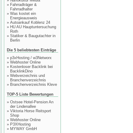
»
Nanokultur Media
»
Fahrradträger &
Fahrradhalter
»
Was kostet ein
Energieausweis
»
Autoankauf Koblenz 24
»
HU AU Hauptuntersuchung
Roth
»
Statiker & Baugutachter in
Berlin
Die 5 beliebtesten Einträge
»
p3xHosting / w3Networx
»
Webhoster Online
»
Kostenloser Backlink bei
BacklinkDino
»
Webverzeichnis und
Branchenverzeichnis
»
Branchenverzeichnis Kleve
TOP-5 Liste Bewertungen
»
Ostsee Hotel-Pension An
der Lindenallee
»
Viktoria Horse Reitsport
Shop
»
Webhoster Online
»
P3XHosting
»
MYWAY GmbH