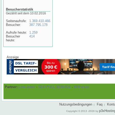
Besucherstatistik
Gezählt seit dem 10.02.2016
Seitenaufrufe:
1.369.410.466
Besucher:
387.795.178
Aufrufe heute:
1.259
Besucher
414
heute:
Anzeige
Partner:
Link-Joker
-
SEO FULL SERVICE
-
W3Forum
Nutzungsbedingungen
Faq
Kont
|
|
p3xHostin
Copyright © 2013 -2026 by