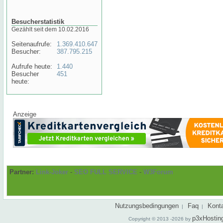
Besucherstatistik
Gezählt seit dem 10.02.2016
Seitenaufrufe:
1.369.410.647
Besucher:
387.795.215
Aufrufe heute:
1.440
Besucher
451
heute:
Anzeige
Partner:
Link-Joker
-
SEO FULL SERVICE
-
W3Forum
Nutzungsbedingungen
Faq
Kont
|
|
p3xHostin
Copyright © 2013 -2026 by