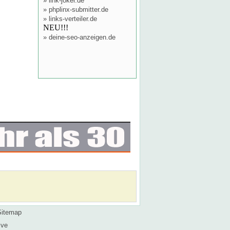
»
link-joker.de
»
phplinx-submitter.de
»
links-verteiler.de
NEU!!!
»
deine-seo-anzeigen.de
Sitemap
ive