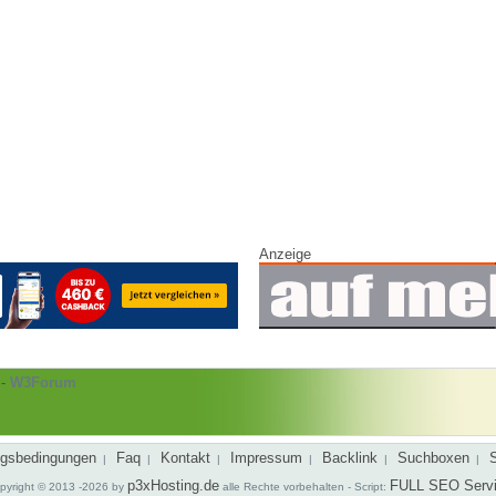
Anzeige
-
W3Forum
gsbedingungen
Faq
Kontakt
Impressum
Backlink
Suchboxen
|
|
|
|
|
|
p3xHosting.de
FULL SEO Serv
pyright © 2013 -2026 by
alle Rechte vorbehalten - Script: