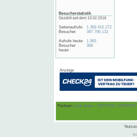
Besucherstatistik
Gezählt seit dem 10.02.2016
Seitenaufrufe:
1.369.410.272
Besucher:
387.795.132
Aufrufe heute:
1.065
Besucher
368
heute:
Anzeige
Partner:
Link-Joker
-
SEO FULL SERVICE
Nutzun
Co