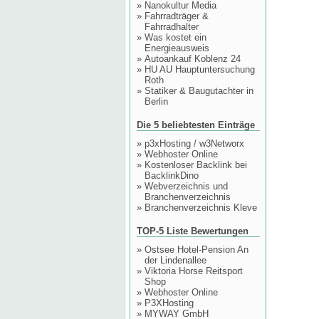
»
Nanokultur Media
»
Fahrradträger &
Fahrradhalter
»
Was kostet ein
Energieausweis
»
Autoankauf Koblenz 24
»
HU AU Hauptuntersuchung
Roth
»
Statiker & Baugutachter in
Berlin
Die 5 beliebtesten Einträge
»
p3xHosting / w3Networx
»
Webhoster Online
»
Kostenloser Backlink bei
BacklinkDino
»
Webverzeichnis und
Branchenverzeichnis
»
Branchenverzeichnis Kleve
TOP-5 Liste Bewertungen
»
Ostsee Hotel-Pension An
der Lindenallee
»
Viktoria Horse Reitsport
Shop
»
Webhoster Online
»
P3XHosting
»
MYWAY GmbH