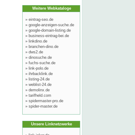
Weitere Webkataloge
»
eintrag-seo.de
»
google-anzeigen-suche.de
»
google-domain-listing.de
»
business-eintrag-bei.de
»
linkdino.de
»
branchen-dino.de
»
dws2.de
»
dinosuche.de
»
fuchs-suche.de
»
link-polo.de
»
ihrbacklink.de
»
listing-24.de
»
weblist-24.de
»
demolinx.de
»
tarifheld.com
»
spidermaster-pro.de
»
spider-master.de
Unsere Linknetzwerke