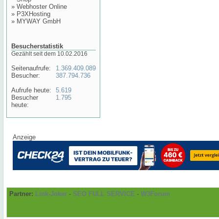
»
Webhoster Online
»
P3XHosting
»
MYWAY GmbH
Besucherstatistik
Gezählt seit dem 10.02.2016
Seitenaufrufe:
1.369.409.089
Besucher:
387.794.736
Aufrufe heute:
5.619
Besucher
1.795
heute:
Anzeige
Partner:
Link-Joker
-
SEO FULL SERVICE
-
W3Forum