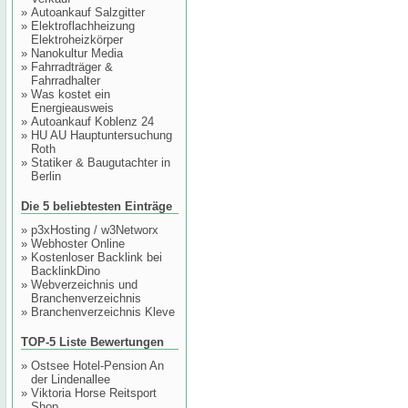
»
Autoankauf Salzgitter
»
Elektroflachheizung
Elektroheizkörper
»
Nanokultur Media
»
Fahrradträger &
Fahrradhalter
»
Was kostet ein
Energieausweis
»
Autoankauf Koblenz 24
»
HU AU Hauptuntersuchung
Roth
»
Statiker & Baugutachter in
Berlin
Die 5 beliebtesten Einträge
»
p3xHosting / w3Networx
»
Webhoster Online
»
Kostenloser Backlink bei
BacklinkDino
»
Webverzeichnis und
Branchenverzeichnis
»
Branchenverzeichnis Kleve
TOP-5 Liste Bewertungen
»
Ostsee Hotel-Pension An
der Lindenallee
»
Viktoria Horse Reitsport
Shop