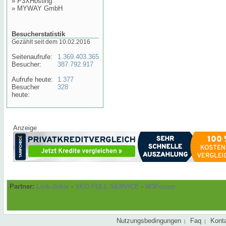
»
P3XHosting
»
MYWAY GmbH
Besucherstatistik
Gezählt seit dem 10.02.2016
Seitenaufrufe:
1.369.403.365
Besucher:
387.792.917
Aufrufe heute:
1.377
Besucher
328
heute:
Anzeige
Partner:
Link-Joker
-
SEO FULL SERVICE
-
W3Forum
Nutzungsbedingungen
Faq
Kont
|
|