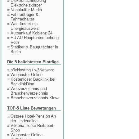
»
Elektroflachheizung
Elektroheizkörper
»
Nanokultur Media
»
Fahrradträger &
Fahrradhalter
»
Was kostet ein
Energieausweis
»
Autoankauf Koblenz 24
»
HU AU Hauptuntersuchung
Roth
»
Statiker & Baugutachter in
Berlin
Die 5 beliebtesten Einträge
»
p3xHosting / w3Networx
»
Webhoster Online
»
Kostenloser Backlink bei
BacklinkDino
»
Webverzeichnis und
Branchenverzeichnis
»
Branchenverzeichnis Kleve
TOP-5 Liste Bewertungen
»
Ostsee Hotel-Pension An
der Lindenallee
»
Viktoria Horse Reitsport
Shop
»
Webhoster Online