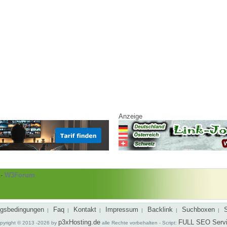
Anzeige
-
W3Forum
gsbedingungen
Faq
Kontakt
Impressum
Backlink
Suchboxen
|
|
|
|
|
|
p3xHosting.de
FULL SEO Serv
pyright © 2013 -2026 by
alle Rechte vorbehalten - Script: