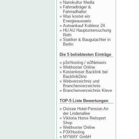
»
Nanokultur Media
»
Fahrradträger &
Fahrradhalter
»
Was kostet ein
Energieausweis
»
Autoankauf Koblenz 24
»
HU AU Hauptuntersuchung
Roth
»
Statiker & Baugutachter in
Berlin
Die 5 beliebtesten Einträge
»
p3xHosting / w3Networx
»
Webhoster Online
»
Kostenloser Backlink bei
BacklinkDino
»
Webverzeichnis und
Branchenverzeichnis
»
Branchenverzeichnis Kleve
TOP-5 Liste Bewertungen
»
Ostsee Hotel-Pension An
der Lindenallee
»
Viktoria Horse Reitsport
Shop
»
Webhoster Online
»
P3XHosting
»
MYWAY GmbH