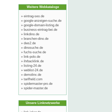
Weitere Webkataloge
»
eintrag-seo.de
»
google-anzeigen-suche.de
»
google-domain-listing.de
»
business-eintrag-bei.de
»
linkdino.de
»
branchen-dino.de
»
dws2.de
»
dinosuche.de
»
fuchs-suche.de
»
link-polo.de
»
ihrbacklink.de
»
listing-24.de
»
weblist-24.de
»
demolinx.de
»
tarifheld.com
»
spidermaster-pro.de
»
spider-master.de
Unsere Linknetzwerke