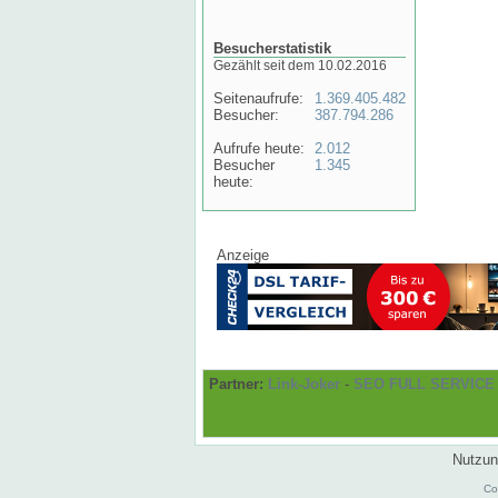
Besucherstatistik
Gezählt seit dem 10.02.2016
Seitenaufrufe:
1.369.405.482
Besucher:
387.794.286
Aufrufe heute:
2.012
Besucher
1.345
heute:
Anzeige
Partner:
Link-Joker
-
SEO FULL SERVICE
Nutzun
Co