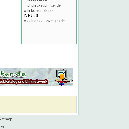
»
link-joker.de
»
phplinx-submitter.de
»
links-verteiler.de
NEU!!!
»
deine-seo-anzeigen.de
Sitemap
ive