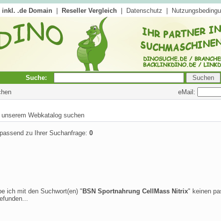
inkl. .de Domain
|
Reseller Vergleich
|
Datenschutz
|
Nutzungsbeding
Suche:
eMail:
chen
in unserem Webkatalog suchen
 passend zu Ihrer Suchanfrage:
0
be ich mit den Suchwort(en) "
BSN Sportnahrung CellMass Nitrix
" keinen p
efunden...