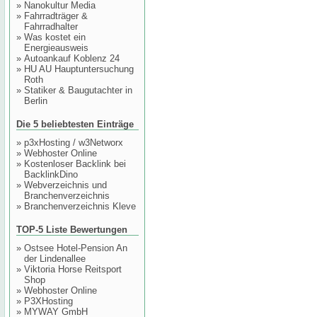
»
Nanokultur Media
»
Fahrradträger &
Fahrradhalter
»
Was kostet ein
Energieausweis
»
Autoankauf Koblenz 24
»
HU AU Hauptuntersuchung
Roth
»
Statiker & Baugutachter in
Berlin
Die 5 beliebtesten Einträge
»
p3xHosting / w3Networx
»
Webhoster Online
»
Kostenloser Backlink bei
BacklinkDino
»
Webverzeichnis und
Branchenverzeichnis
»
Branchenverzeichnis Kleve
TOP-5 Liste Bewertungen
»
Ostsee Hotel-Pension An
der Lindenallee
»
Viktoria Horse Reitsport
Shop
»
Webhoster Online
»
P3XHosting
»
MYWAY GmbH