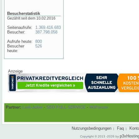
Besucherstatistik
Gezählt seit dem 10.02.2016
Seitenaufrufe:
1.369.416.683
Besucher:
387.798.058
Aufrufe heute:
800
Besucher
526
heute:
Anzeige
Partner:
Link-Joker
-
SEO FULL SERVICE
-
W3Forum
Nutzungsbedingungen
Faq
Kont
|
|
p3xHostin
Copyright © 2013 -2026 by