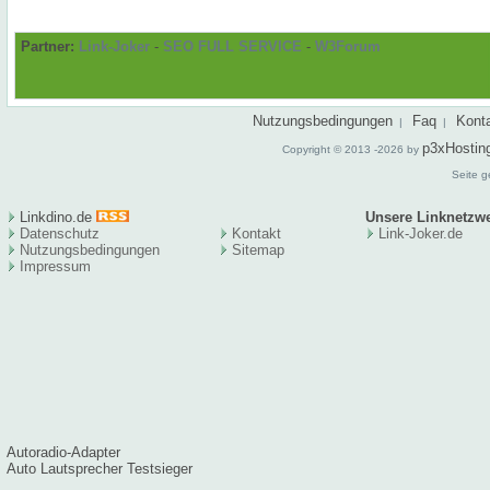
Partner:
Link-Joker
-
SEO FULL SERVICE
-
W3Forum
Nutzungsbedingungen
Faq
Kont
|
|
p3xHostin
Copyright © 2013 -2026 by
Seite g
Linkdino.de
Unsere Linknetzw
Datenschutz
Kontakt
Link-Joker.de
Nutzungsbedingungen
Sitema
p
Impressum
Autoradio-Adapter
Auto Lautsprecher Testsieger