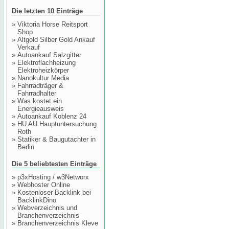
Die letzten 10 Einträge
»
Viktoria Horse Reitsport
Shop
»
Altgold Silber Gold Ankauf
Verkauf
»
Autoankauf Salzgitter
»
Elektroflachheizung
Elektroheizkörper
»
Nanokultur Media
»
Fahrradträger &
Fahrradhalter
»
Was kostet ein
Energieausweis
»
Autoankauf Koblenz 24
»
HU AU Hauptuntersuchung
Roth
»
Statiker & Baugutachter in
Berlin
Die 5 beliebtesten Einträge
»
p3xHosting / w3Networx
»
Webhoster Online
»
Kostenloser Backlink bei
BacklinkDino
»
Webverzeichnis und
Branchenverzeichnis
»
Branchenverzeichnis Kleve