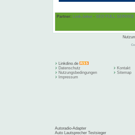
Partner:
Link-Joker
-
SEO FULL SERVICE
Nutzun
Co
Linkdino.de
Datenschutz
Kontakt
Nutzungsbedingungen
Sitema
p
Impressum
Autoradio-Adapter
Auto Lautsprecher Testsieger