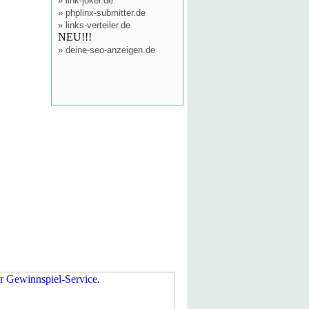
»
link-joker.de
»
phplinx-submitter.de
»
links-verteiler.de
NEU!!!
»
deine-seo-anzeigen.de