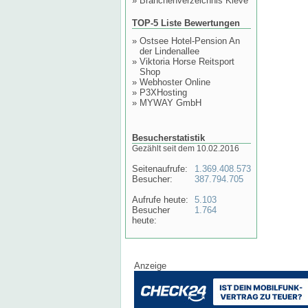
»
Branchenverzeichnis Kleve
TOP-5 Liste Bewertungen
»
Ostsee Hotel-Pension An
der Lindenallee
»
Viktoria Horse Reitsport
Shop
»
Webhoster Online
»
P3XHosting
»
MYWAY GmbH
Besucherstatistik
Gezählt seit dem 10.02.2016
Seitenaufrufe:
1.369.408.573
Besucher:
387.794.705
Aufrufe heute:
5.103
Besucher
1.764
heute:
Anzeige