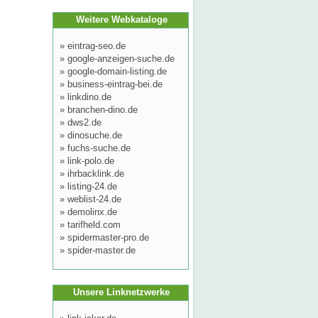
Weitere Webkataloge
»
eintrag-seo.de
»
google-anzeigen-suche.de
»
google-domain-listing.de
»
business-eintrag-bei.de
»
linkdino.de
»
branchen-dino.de
»
dws2.de
»
dinosuche.de
»
fuchs-suche.de
»
link-polo.de
»
ihrbacklink.de
»
listing-24.de
»
weblist-24.de
»
demolinx.de
»
tarifheld.com
»
spidermaster-pro.de
»
spider-master.de
Unsere Linknetzwerke