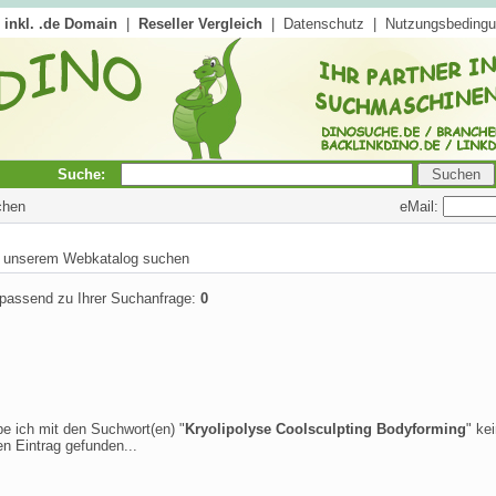
inkl. .de Domain
|
Reseller Vergleich
|
Datenschutz
|
Nutzungsbeding
Suche:
eMail:
chen
in unserem Webkatalog suchen
 passend zu Ihrer Suchanfrage:
0
be ich mit den Suchwort(en) "
Kryolipolyse Coolsculpting Bodyforming
" ke
n Eintrag gefunden...