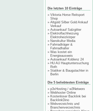
Die letzten 10 Einträge
»
Viktoria Horse Reitsport
Shop
»
Altgold Silber Gold Ankauf
Verkauf
»
Autoankauf Salzgitter
»
Elektroflachheizung
Elektroheizkörper
»
Nanokultur Media
»
Fahrradträger &
Fahrradhalter
»
Was kostet ein
Energieausweis
»
Autoankauf Koblenz 24
»
HU AU Hauptuntersuchung
Roth
»
Statiker & Baugutachter in
Berlin
Die 5 beliebtesten Einträge
»
p3xHosting / w3Networx
»
Webhoster Online
»
Kostenloser Backlink bei
BacklinkDino
»
Webverzeichnis und
Branchenverzeichnis