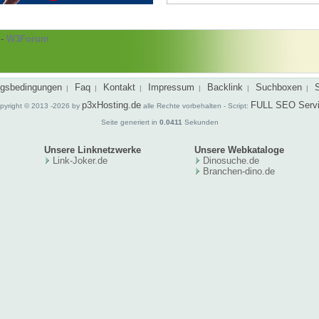
-
W3Forum
gsbedingungen
Faq
Kontakt
Impressum
Backlink
Suchboxen
|
|
|
|
|
|
p3xHosting.de
FULL SEO Serv
pyright © 2013 -2026 by
alle Rechte vorbehalten - Script:
Seite generiert in
0.0411
Sekunden
Unsere Linknetzwerke
Unsere Webkataloge
Link-Joker.de
Dinosuche.de
Branchen-dino.de