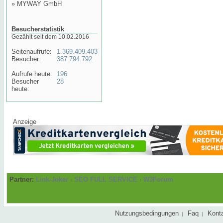
»
MYWAY GmbH
Besucherstatistik
Gezählt seit dem 10.02.2016
Seitenaufrufe:
1.369.409.403
Besucher:
387.794.792
Aufrufe heute:
196
Besucher
28
heute:
Anzeige
Partner:
Link-Joker
-
SEO FULL SERVICE
-
W3Forum
Nutzungsbedingungen
Faq
Kont
|
|