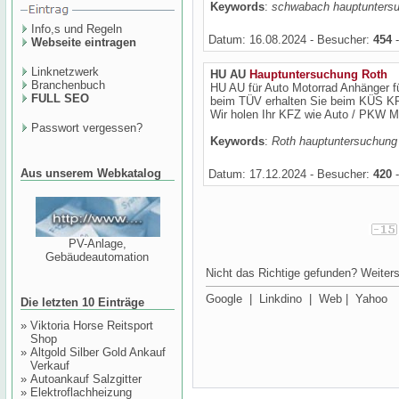
Keywords
:
schwabach hauptunters
Info,s und Regeln
Datum: 16.08.2024 - Besucher:
454
-
Webseite eintragen
Linknetzwerk
HU AU
Hauptuntersuchung
Roth
Branchenbuch
HU AU für Auto Motorrad Anhänger fü
FULL SEO
beim TÜV erhalten Sie beim KÜS KFZ
Wir holen Ihr KFZ wie Auto / PKW Mo
Passwort vergessen?
Keywords
:
Roth hauptuntersuchung
Aus unserem Webkatalog
Datum: 17.12.2024 - Besucher:
420
-
PV-Anlage,
Gebäudeautomation
Nicht das Richtige gefunden? Weiters
Google
|
Linkdino
|
Web
|
Yahoo
Die letzten 10 Einträge
»
Viktoria Horse Reitsport
Shop
»
Altgold Silber Gold Ankauf
Verkauf
»
Autoankauf Salzgitter
»
Elektroflachheizung