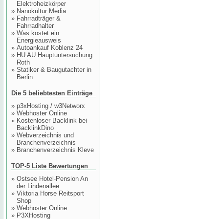
Elektroheizkörper
»
Nanokultur Media
»
Fahrradträger &
Fahrradhalter
»
Was kostet ein
Energieausweis
»
Autoankauf Koblenz 24
»
HU AU Hauptuntersuchung
Roth
»
Statiker & Baugutachter in
Berlin
Die 5 beliebtesten Einträge
»
p3xHosting / w3Networx
»
Webhoster Online
»
Kostenloser Backlink bei
BacklinkDino
»
Webverzeichnis und
Branchenverzeichnis
»
Branchenverzeichnis Kleve
TOP-5 Liste Bewertungen
»
Ostsee Hotel-Pension An
der Lindenallee
»
Viktoria Horse Reitsport
Shop
»
Webhoster Online
»
P3XHosting