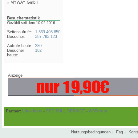
»
MYWAY GmbH
Besucherstatistik
Gezählt seit dem 10.02.2016
Seitenaufrufe:
1.369.403.850
Besucher:
387.793.123
Aufrufe heute:
380
Besucher
182
heute:
Anzeige
Partner:
Link-Joker
-
SEO FULL SERVICE
-
W3Forum
Nutzungsbedingungen
Faq
Kont
|
|