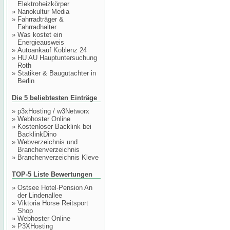
Elektroheizkörper
»
Nanokultur Media
»
Fahrradträger &
Fahrradhalter
»
Was kostet ein
Energieausweis
»
Autoankauf Koblenz 24
»
HU AU Hauptuntersuchung
Roth
»
Statiker & Baugutachter in
Berlin
Die 5 beliebtesten Einträge
»
p3xHosting / w3Networx
»
Webhoster Online
»
Kostenloser Backlink bei
BacklinkDino
»
Webverzeichnis und
Branchenverzeichnis
»
Branchenverzeichnis Kleve
TOP-5 Liste Bewertungen
»
Ostsee Hotel-Pension An
der Lindenallee
»
Viktoria Horse Reitsport
Shop
»
Webhoster Online
»
P3XHosting