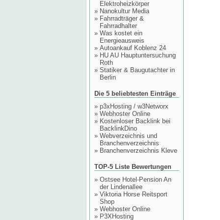
Elektroheizkörper
»
Nanokultur Media
»
Fahrradträger &
Fahrradhalter
»
Was kostet ein
Energieausweis
»
Autoankauf Koblenz 24
»
HU AU Hauptuntersuchung
Roth
»
Statiker & Baugutachter in
Berlin
Die 5 beliebtesten Einträge
»
p3xHosting / w3Networx
»
Webhoster Online
»
Kostenloser Backlink bei
BacklinkDino
»
Webverzeichnis und
Branchenverzeichnis
»
Branchenverzeichnis Kleve
TOP-5 Liste Bewertungen
»
Ostsee Hotel-Pension An
der Lindenallee
»
Viktoria Horse Reitsport
Shop
»
Webhoster Online
»
P3XHosting