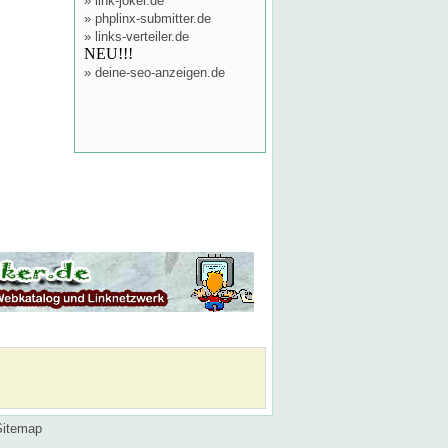
»
link-joker.de
»
phplinx-submitter.de
»
links-verteiler.de
NEU!!!
»
deine-seo-anzeigen.de
Sitemap