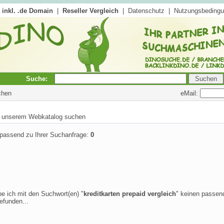
inkl. .de Domain
|
Reseller Vergleich
|
Datenschutz
|
Nutzungsbeding
Suche:
eMail:
chen
in unserem Webkatalog suchen
 passend zu Ihrer Suchanfrage:
0
be ich mit den Suchwort(en) "
kreditkarten prepaid vergleich
" keinen passen
efunden...