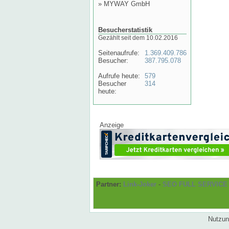
»
MYWAY GmbH
Besucherstatistik
Gezählt seit dem 10.02.2016
Seitenaufrufe:
1.369.409.786
Besucher:
387.795.078
Aufrufe heute:
579
Besucher
314
heute:
Anzeige
Partner:
Link-Joker
-
SEO FULL SERVICE
Nutzun