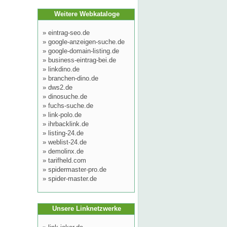
Weitere Webkataloge
»
eintrag-seo.de
»
google-anzeigen-suche.de
»
google-domain-listing.de
»
business-eintrag-bei.de
»
linkdino.de
»
branchen-dino.de
»
dws2.de
»
dinosuche.de
»
fuchs-suche.de
»
link-polo.de
»
ihrbacklink.de
»
listing-24.de
»
weblist-24.de
»
demolinx.de
»
tarifheld.com
»
spidermaster-pro.de
»
spider-master.de
Unsere Linknetzwerke