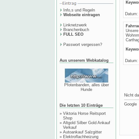
Keywo
Info,s und Regeln
Datum: 
Webseite eintragen
Linknetzwerk
Fahrra
Branchenbuch
Unsere 
FULL SEO
Wohnmob
Carthag
Passwort vergessen?
Keywo
Aus unserem Webkatalog
Datum: 
Pfotenbanden, alles über
Hunde
Nicht da
Google
Die letzten 10 Einträge
»
Viktoria Horse Reitsport
Shop
»
Altgold Silber Gold Ankauf
Verkauf
»
Autoankauf Salzgitter
»
Elektroflachheizung