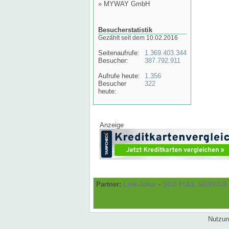
»
MYWAY GmbH
Besucherstatistik
Gezählt seit dem 10.02.2016
Seitenaufrufe:
1.369.403.344
Besucher:
387.792.911
Aufrufe heute:
1.356
Besucher
322
heute:
Anzeige
Partner:
Link-Joker
-
SEO FULL SERVICE
Nutzun