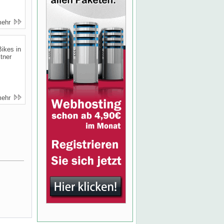
mehr
Bikes in
tner
mehr