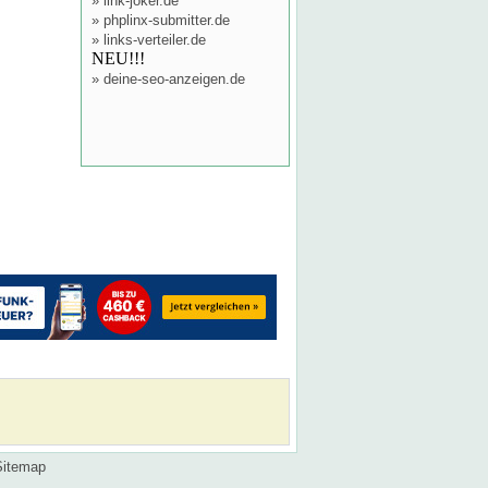
»
link-joker.de
»
phplinx-submitter.de
»
links-verteiler.de
NEU!!!
»
deine-seo-anzeigen.de
Sitemap