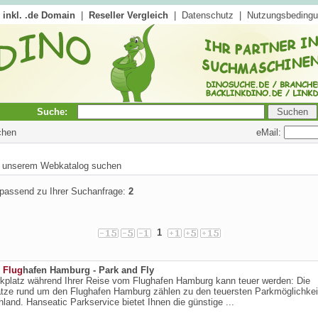
inkl. .de Domain
|
Reseller Vergleich
|
Datenschutz
|
Nutzungsbeding
Suche:
eMail:
chen
in unserem Webkatalog suchen
 passend zu Ihrer Suchanfrage:
2
1
n
Flug
hafen Hamburg - Park and Fly
rkplatz während Ihrer Reise vom Flughafen Hamburg kann teuer werden: Die
ätze rund um den Flughafen Hamburg zählen zu den teuersten Parkmöglichkei
land. Hanseatic Parkservice bietet Ihnen die günstige ...