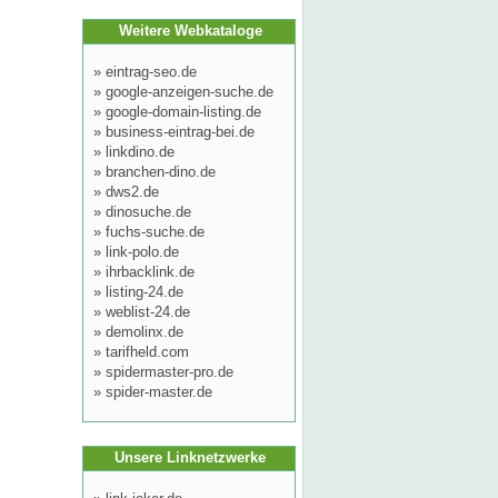
Weitere Webkataloge
»
eintrag-seo.de
»
google-anzeigen-suche.de
»
google-domain-listing.de
»
business-eintrag-bei.de
»
linkdino.de
»
branchen-dino.de
»
dws2.de
»
dinosuche.de
»
fuchs-suche.de
»
link-polo.de
»
ihrbacklink.de
»
listing-24.de
»
weblist-24.de
»
demolinx.de
»
tarifheld.com
»
spidermaster-pro.de
»
spider-master.de
Unsere Linknetzwerke