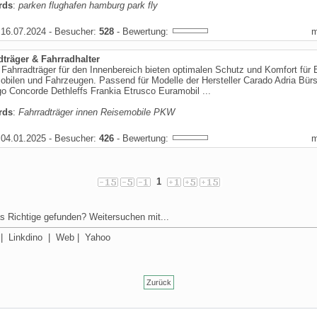
rds
:
parken flughafen hamburg park fly
16.07.2024 - Besucher:
528
- Bewertung:
dträger & Fahrradhalter
Fahrradträger für den Innenbereich bieten optimalen Schutz und Komfort für 
ilen und Fahrzeugen. Passend für Modelle der Hersteller Carado Adria Bürs
o Concorde Dethleffs Frankia Etrusco Euramobil ...
rds
:
Fahrradträger innen Reisemobile PKW
04.01.2025 - Besucher:
426
- Bewertung:
1
s Richtige gefunden? Weitersuchen mit...
|
Linkdino
|
Web
|
Yahoo
Zurück