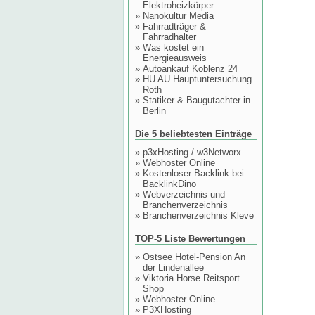
Elektroheizkörper
»
Nanokultur Media
»
Fahrradträger &
Fahrradhalter
»
Was kostet ein
Energieausweis
»
Autoankauf Koblenz 24
»
HU AU Hauptuntersuchung
Roth
»
Statiker & Baugutachter in
Berlin
Die 5 beliebtesten Einträge
»
p3xHosting / w3Networx
»
Webhoster Online
»
Kostenloser Backlink bei
BacklinkDino
»
Webverzeichnis und
Branchenverzeichnis
»
Branchenverzeichnis Kleve
TOP-5 Liste Bewertungen
»
Ostsee Hotel-Pension An
der Lindenallee
»
Viktoria Horse Reitsport
Shop
»
Webhoster Online
»
P3XHosting